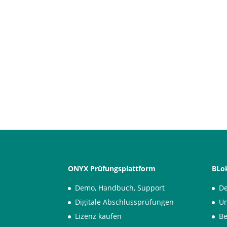
ONYX Prüfungsplattform
BLok
Demo, Handbuch, Support
De
Digitale Abschlussprüfungen
Un
Lizenz kaufen
Be