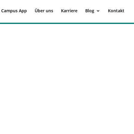
 Campus App
Über uns
Karriere
Blog
Kontakt
Identity Provider an
OPAL anbinden:
Unterstützte Dienste
und Ablauf der
Integration
Ihre Nutzenden verfügen
bereits über Zugangsdaten für
ihr bestehendes System –
etwa das Hochschul-...