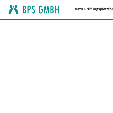
ONYX Prüfungsplattfo
ONYX IMS
Auch dieses Jahr erhält die ONYX Testsu
für die IMS QTI Konformität.
Um nachhaltige und offene E-Learning-In
einheitliche Datenformate unumgänglich
Tool ONYX Testsuite den internationalen
Mittelpunkt.
Unser Ziel ist es, dass Sie Ihre Test- u
nachhaltig einsetzen können. In unser