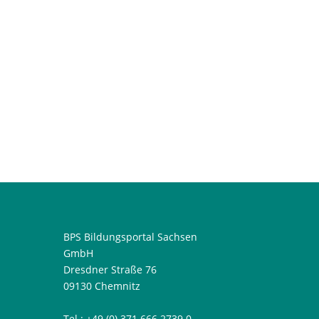
Wiedererkennung
KPrim ist ein Fragetyp mit
meist vier Aussagen, die
Lernende jeweils einzeln als
richtig oder...
BPS Bildungsportal Sachsen
GmbH
Dresdner Straße 76
09130 Chemnitz
Tel.:
+49 (0) 371 666 2739 0