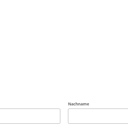
rm
BLok Berichtsheft
Nachname