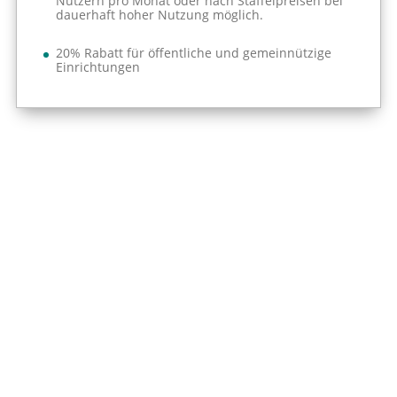
Nutzern pro Monat oder nach Staffelpreisen bei
dauerhaft hoher Nutzung möglich.
20% Rabatt für öffentliche und gemeinnützige
Einrichtungen
Interessantes zur OPAL
Lernplattform